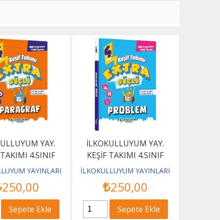
KULLUYUM YAY.
İLKOKULLUYUM YAY.
 TAKIMI 4.SINIF
KEŞİF TAKIMI 4.SINIF
GÜÇLÜ PARAGRAF
EXTRA GÜÇLÜ PROBLEM
LLUYUM YAYINLARI
İLKOKULLUYUM YAYINLARI
250
,00
250
,00
Sepete Ekle
Sepete Ekle