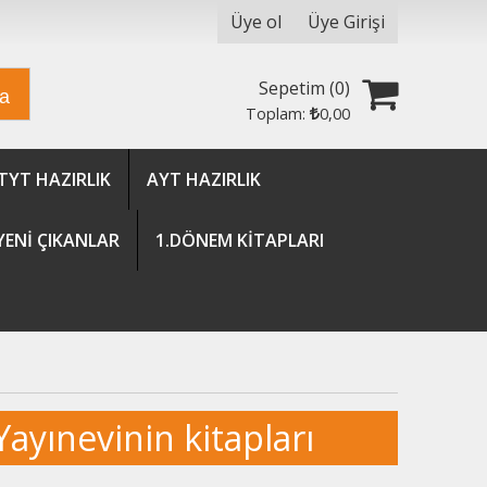
Üye ol
Üye Girişi
Sepetim (
0
)
ra
Toplam:
0
,00
TYT HAZIRLIK
AYT HAZIRLIK
YENİ ÇIKANLAR
1.DÖNEM KİTAPLARI
yınevinin kitapları