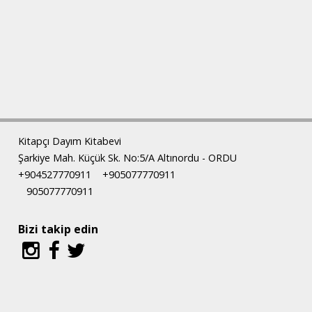
Kitapçı Dayım Kitabevi
Şarkiye Mah. Küçük Sk. No:5/A Altınordu - ORDU
+904527770911
+905077770911
905077770911
Bizi takip edin