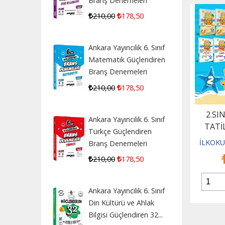
Branş Denemeleri
210
,00
178
,50
Ankara Yayıncılık 6. Sınıf
Matematik Güçlendiren
Branş Denemeleri
210
,00
178
,50
2.SI
Ankara Yayıncılık 6. Sınıf
TATİ
Türkçe Güçlendiren
İLKOKU
Branş Denemeleri
210
,00
178
,50
Ankara Yayıncılık 6. Sınıf
Din Kültürü ve Ahlak
Bilgisi Güçlendiren 32...