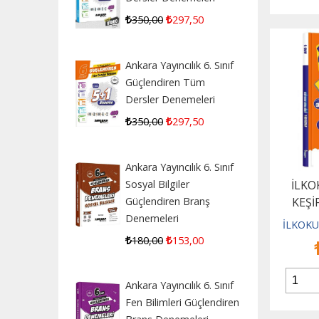
350
,00
297
,50
Ankara Yayıncılık 6. Sınıf
Güçlendiren Tüm
Dersler Denemeleri
350
,00
297
,50
Ankara Yayıncılık 6. Sınıf
Sosyal Bilgiler
İLKO
Güçlendiren Branş
KEŞİ
Denemeleri
EXTRA
İLKOKU
180
,00
153
,00
Ankara Yayıncılık 6. Sınıf
Fen Bilimleri Güçlendiren