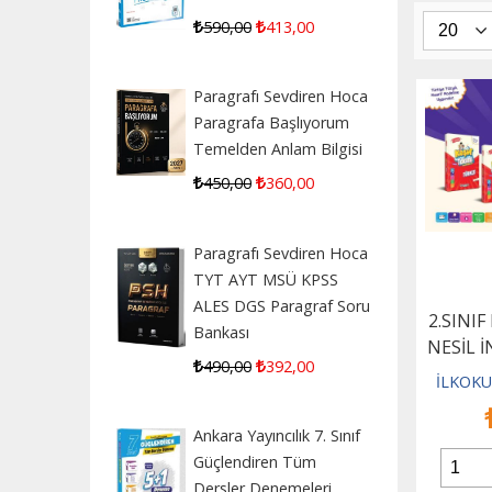
590
,00
413
,00
Paragrafı Sevdiren Hoca
Paragrafa Başlıyorum
Temelden Anlam Bilgisi
450
,00
360
,00
Paragrafı Sevdiren Hoca
TYT AYT MSÜ KPSS
ALES DGS Paragraf Soru
2.SINIF
Bankası
NESİL 
490
,00
392
,00
İLKOKU
Ankara Yayıncılık 7. Sınıf
Güçlendiren Tüm
Dersler Denemeleri