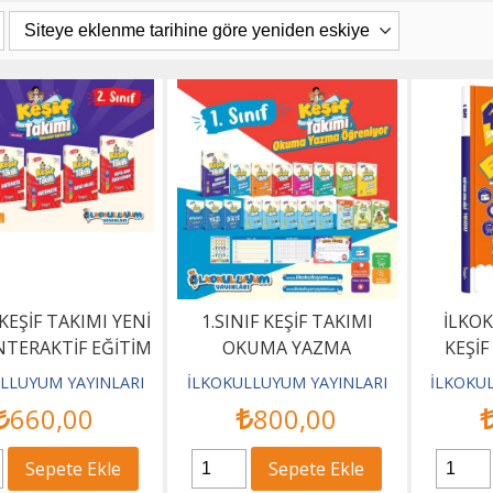
 KEŞİF TAKIMI YENİ
1.SINIF KEŞİF TAKIMI
İLKO
İNTERAKTİF EĞİTİM
OKUMA YAZMA
KEŞİF
SETİ
ÖĞRENİYOR EĞİTİM SETİ
EXTRA 
LLUYUM YAYINLARI
İLKOKULLUYUM YAYINLARI
İLKOKU
660
,00
800
,00
Sepete Ekle
Sepete Ekle