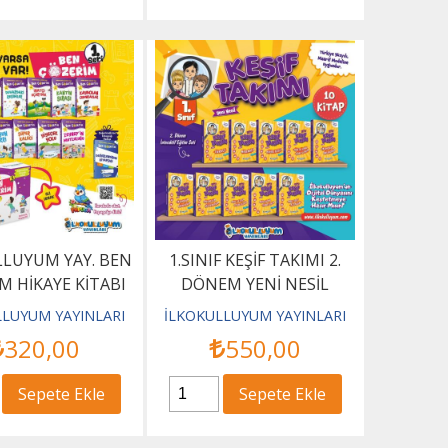
LLUYUM YAY. BEN
1.SINIF KEŞİF TAKIMI 2.
M HİKAYE KİTABI
DÖNEM YENİ NESİL
SETİ-1.SERİ
İNTERAKTİF EĞİTİM SETİ
LLUYUM YAYINLARI
İLKOKULLUYUM YAYINLARI
320
,00
550
,00
Sepete Ekle
Sepete Ekle