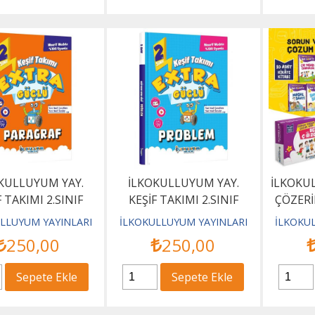
KULLUYUM YAY.
İLKOKULLUYUM YAY.
İLKOKU
F TAKIMI 2.SINIF
KEŞİF TAKIMI 2.SINIF
ÇÖZERİ
 GÜÇLÜ PARAGRAF
EXTRA GÜÇLÜ PROBLEM
LLUYUM YAYINLARI
İLKOKULLUYUM YAYINLARI
İLKOKU
250
,00
250
,00
Sepete Ekle
Sepete Ekle