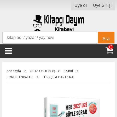
Üye ol
Üye Girişi
Ara
0
Anasayfa
>
ORTA OKUL (5-8)
>
8.Sınıf
>
SORU BANKALARI
>
TÜRKÇE & PARAGRAF