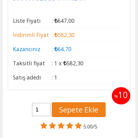
Liste Fiyatı
:
647
,00
İndirimli Fiyat
:
582
,30
Kazancınız
:
64
,70
Taksitli fiyat
:
1 x
582
,30
Satış adedi
:
1
10
%
Sepete Ekle
5.00/5