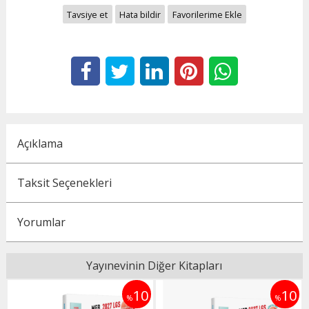
Tavsiye et
Hata bildir
Favorilerime Ekle
Açıklama
Taksit Seçenekleri
Yorumlar
Yayınevinin Diğer Kitapları
0
10
10
%
%