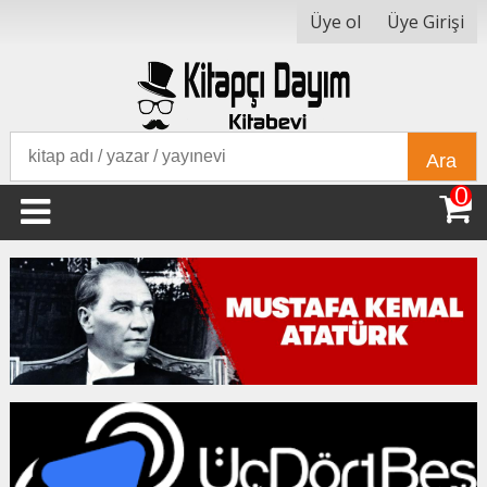
Üye ol
Üye Girişi
Ara
0