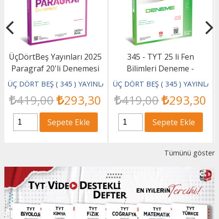
345 - TYT 25 li Fen
Palme TYT AYT Anlam ve
Bilimleri Deneme -
Paragraf Soru Kitabı
GÜNCEL BASKI
ARI
ÜÇ DÖRT BEŞ ( 345 ) YAYINLARI
PALME YAYINCILIK
419
,00
293
,30
440
,00
308
,00
Sepete Ekle
Sepete Ekle
Tümünü göster