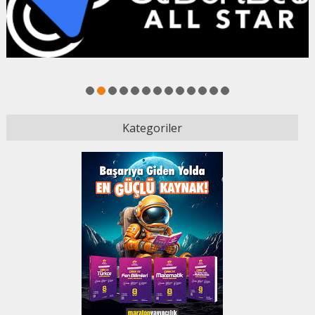
1
2
3
4
5
6
7
8
9
10
11
12
13
Kategoriler