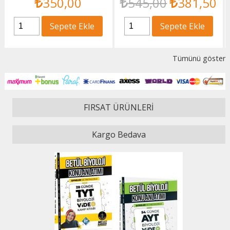
545
,00
381
,50
400
,00
280
,00
Sepete Ekle
Sepete Ekle
Tümünü göster
FIRSAT ÜRÜNLERİ
Kargo Bedava