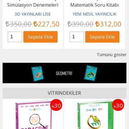
Matematik Soru Kitabı
Sosyal Bilimler 1
Simülasyon Denemeleri
YENİ NESİL YAYINCILIK
3D YAYINLARI LİSE
390
,00
312
,00
350
,00
227
,50
Sepete Ekle
Sepete Ekle
Tümünü göster
VİTRİNDEKİLER
0
30
30
%
%