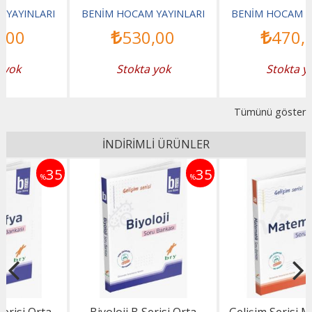
Parla Paragraf Soru
Ders Notları
BENİM HOCAM YAYINLARI
BENİM HOCAM YAYINLARI
Bankası
530
,00
470
,00
Stokta yok
Stokta yok
Tümünü göster
İNDİRİMLİ ÜRÜNLER
5
35
35
%
%
Biyoloji B Serisi Orta
Gelişim Serisi Matematik