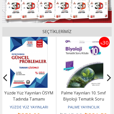
SEÇTİKLERİMİZ
30
30
%
%
Palme Yayınları 10. Sınıf
Palme Yayınları 10. Sınıf
Biyoloji Tematik Soru
Fizik Tematik Soru Kitabı
Kitabı
PALME YAYINCILIK
Cemil Ayan
PALME YAYINCILIK