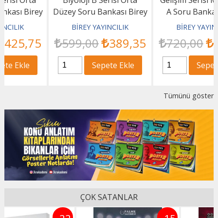
Düzey Soru Bankası Birey
A Soru Bankası Birey
Eğitim Yayınları
Yayınları
BİREY YAYINCILIK
BİREY YAYINCILIK
599
,00
389
,35
720
,00
468
,00
Sepete Ekle
Sepete Ekle
Tümünü göster
ÇOK SATANLAR