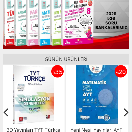
GÜNÜN ÜRÜNLERİ
5
20
35
%
%
Yeni Nesil Yayınları AYT
3D Yayınları AYT Edebiyat