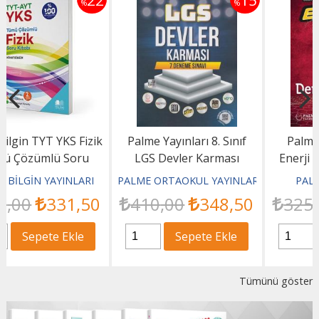
2
15
15
%
%
Palme Yayınları 8. Sınıf
Palme Yayınları TYT
LGS Devler Karması
Enerji 5 Deneme Sınavı
PALME ORTAOKUL YAYINLARI
PALME YAYINCILIK
410
,00
348
,50
325
,00
276
,25
Sepete Ekle
Sepete Ekle
Tümünü göster