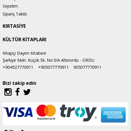
Sepetim
Sipariş Takibi
KIRTASİYE
KÜLTÜR KİTAPLARI
Kitapçı Dayım Kitabevi
Şarkiye Mah. Küçük Sk. No:5/A Altınordu - ORDU
+904527770911
+905077770911
905077770911
Bizi takip edin