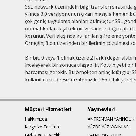
SSL network üzerindeki bilgi transferi sırasında 
yılında 3.0 versiyonunun çıkarılmasıyla hemen büt
çok geniş uygulama alanları bulmuştur SSL gönder
otomatik olarak şifrelenir ve sadece doğru alıcı ta
korunur. Veri akışında kullanılan şifreleme yönt
Örneğin; 8 bit üzerinden bir iletimin çözülmesi so
Bir bit, 0 veya 1 olmak üzere 2 farklı değer alabilir.
inceleyerek bir sonuca ulaşabilir. Kötü niyetli bir 
harcaması gerekir. Bu örnekten anlaşıldığı gibi 
kullanılmaktadır.Bizim sitemizde 256 bitlik şifrel
Müşteri Hizmetleri
Yayınevleri
Hakkımızda
ANTRENMAN YAYINCILIK
Kargo ve Teslimat
YÜZDE YÜZ YAYINLARI
Gizlilik ve Güvenlik
PALME YAYINCILIK