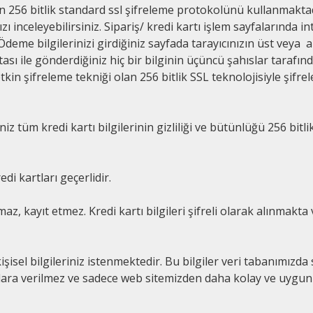
in 256 bitlik standard ssl şifreleme protokolünü kullanmakta
ı inceleyebilirsiniz. Sipariş/ kredi kartı işlem sayfalarında i
Ödeme bilgilerinizi girdiğiniz sayfada tarayıcınızın üst veya al
tası ile gönderdiğiniz hiç bir bilginin üçüncü şahıslar tarafı
tkin şifreleme tekniği olan 256 bitlik SSL teknolojisiyle şifre
z tüm kredi kartı bilgilerinin gizliliği ve bütünlüğü 256 bitl
 kartları geçerlidir.
amaz, kayıt etmez. Kredi kartı bilgileri şifreli olarak alınmakta
işisel bilgileriniz istenmektedir. Bu bilgiler veri tabanımız
luşlara verilmez ve sadece web sitemizden daha kolay ve uygun