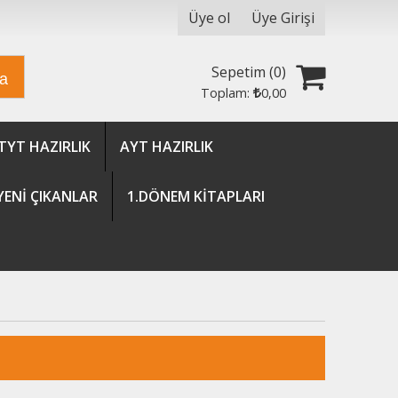
Üye ol
Üye Girişi
Sepetim (
0
)
ra
Toplam:
0
,00
TYT HAZIRLIK
AYT HAZIRLIK
YENİ ÇIKANLAR
1.DÖNEM KİTAPLARI