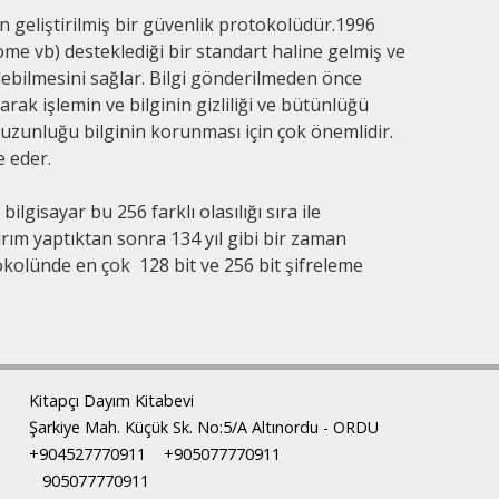
n geliştirilmiş bir güvenlik protokolüdür.1996
ome vb) desteklediği bir standart haline gelmiş ve
lebilmesini sağlar. Bilgi gönderilmeden önce
arak işlemin ve bilginin gizliliği ve bütünlüğü
uzunluğu bilginin korunması için çok önemlidir.
e eder.
bilgisayar bu 256 farklı olasılığı sıra ile
atırım yaptıktan sonra 134 yıl gibi bir zaman
okolünde en çok 128 bit ve 256 bit şifreleme
Kitapçı Dayım Kitabevi
Şarkiye Mah. Küçük Sk. No:5/A Altınordu - ORDU
+904527770911
+905077770911
905077770911