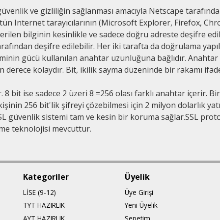
güvenlik ve gizliliğin sağlanması amacıyla Netscape tarafında
ün Internet tarayıcılarının (Microsoft Explorer, Firefox, Chr
ilen bilginin kesinlikle ve sadece doğru adreste deşifre edi
rafından deşifre edilebilir. Her iki tarafta da doğrulama yapıl
eminin gücü kullanılan anahtar uzunluğuna bağlıdır. Anahtar 
n derece kolaydır. Bit, ikilik sayma düzeninde bir rakamı ifad
 8 bit ise sadece 2 üzeri 8 =256 olası farklı anahtar içerir. Bir 
kişinin 256 bit'lik şifreyi çözebilmesi için 2 milyon dolarlık y
SSL güvenlik sistemi tam ve kesin bir koruma sağlar.SSL prot
eme teknolojisi mevcuttur.
Kategoriler
Üyelik
LİSE (9-12)
Üye Girişi
TYT HAZIRLIK
Yeni Üyelik
AYT HAZIRLIK
Sepetim