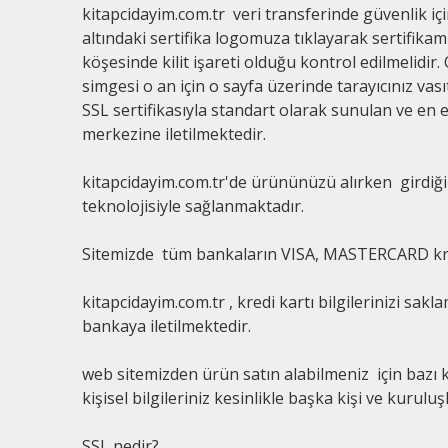
kitapcidayim.com.tr veri transferinde güvenlik iç
altındaki sertifika logomuza tıklayarak sertifikamız
köşesinde kilit işareti olduğu kontrol edilmelidir. 
simgesi o an için o sayfa üzerinde tarayıcınız vası
SSL sertifikasıyla standart olarak sunulan ve en e
merkezine iletilmektedir.
kitapcidayim.com.tr'de ürününüzü alırken girdiğini
teknolojisiyle sağlanmaktadır.
Sitemizde tüm bankaların VISA, MASTERCARD kredi
kitapcidayim.com.tr , kredi kartı bilgilerinizi sakl
bankaya iletilmektedir.
web sitemizden ürün satın alabilmeniz için bazı k
kişisel bilgileriniz kesinlikle başka kişi ve kuru
SSL nedir?