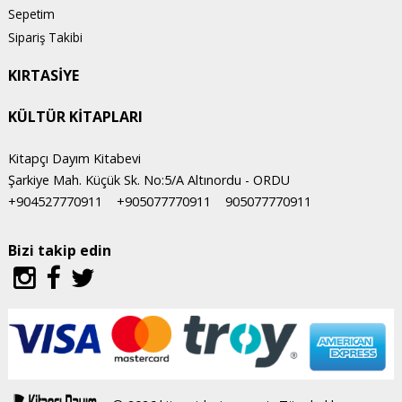
Sepetim
Sipariş Takibi
KIRTASİYE
KÜLTÜR KİTAPLARI
Kitapçı Dayım Kitabevi
Şarkiye Mah. Küçük Sk. No:5/A Altınordu - ORDU
+904527770911
+905077770911
905077770911
Bizi takip edin