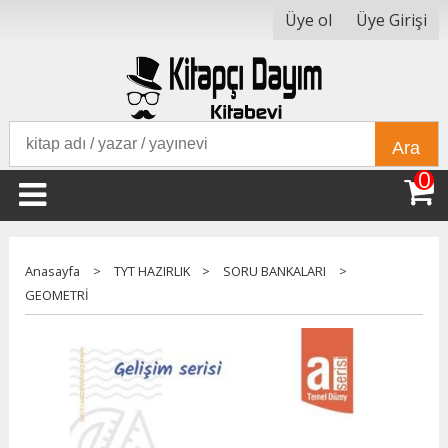
Üye ol
Üye Girişi
Ara
0
Anasayfa
>
TYT HAZIRLIK
>
SORU BANKALARI
>
GEOMETRİ