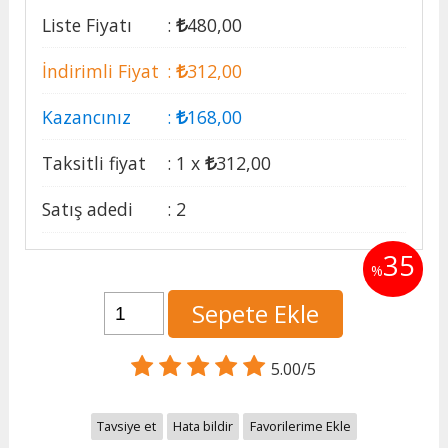
Liste Fiyatı
:
480
,00
İndirimli Fiyat
:
312
,00
Kazancınız
:
168
,00
Taksitli fiyat
:
1 x
312
,00
Satış adedi
:
2
35
%
Sepete Ekle
5.00/5
Tavsiye et
Hata bildir
Favorilerime Ekle