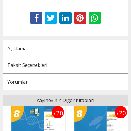
Açıklama
Taksit Seçenekleri
Yorumlar
Yayınevinin Diğer Kitapları
0
20
20
%
%