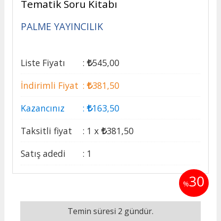
Tematik Soru Kitabı
PALME YAYINCILIK
Liste Fiyatı
:
545
,00
İndirimli Fiyat
:
381
,50
Kazancınız
:
163
,50
Taksitli fiyat
:
1 x
381
,50
Satış adedi
:
1
30
%
Temin süresi 2 gündür.