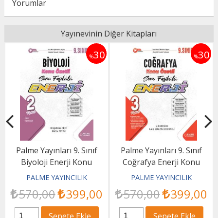
Yorumlar
Yayınevinin Diğer Kitapları
5
30
30
%
%
Palme Yayınları 9. Sınıf
Palme Yayınları 9. Sınıf
Biyoloji Enerji Konu
Coğrafya Enerji Konu
Anlatımlı Soru Fasikülleri
Özetli Soru Fasikülleri
PALME YAYINCILIK
PALME YAYINCILIK
570
,00
399
,00
570
,00
399
,00
Sepete Ekle
Sepete Ekle