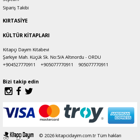
Sipariş Takibi
KIRTASİYE
KÜLTÜR KİTAPLARI
Kitapçı Dayım Kitabevi
Şarkiye Mah. Küçük Sk. No:5/A Altınordu - ORDU
+904527770911
+905077770911
905077770911
Bizi takip edin
© 2026 kitapcidayim.com.tr Tüm hakları