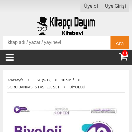
Üye ol
Üye Girişi
Ara
0
Anasayfa
>
LİSE (9-12)
>
10.Sınıf
>
SORU BANKASI & FASİKÜL SET
>
BİYOLOJİ