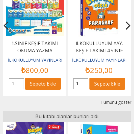
1.SINIF KEŞİF TAKIMI
İLKOKULLUYUM YAY.
OKUMA YAZMA
KEŞİF TAKIMI 4.SINIF
ÖĞRENİYOR EĞİTİM SETİ
EXTRA GÜÇLÜ PARAGRAF
İLKOKULLUYUM YAYINLARI
İLKOKULLUYUM YAYINLARI
800
,00
250
,00
Sepete Ekle
Sepete Ekle
Tümünü göster
Bu kitabı alanlar bunları aldı