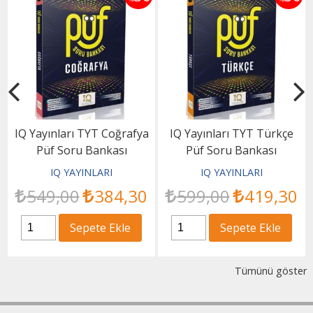
IQ Yayınları TYT Coğrafya
IQ Yayınları TYT Türkçe
Püf Soru Bankası
Püf Soru Bankası
IQ YAYINLARI
IQ YAYINLARI
549
,00
384
,30
599
,00
419
,30
Sepete Ekle
Sepete Ekle
Tümünü göster