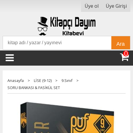
Üye ol
Üye Girişi
Ara
0
Anasayfa
>
LİSE (9-12)
>
9.Sınıf
>
SORU BANKASI & FASİKÜL SET