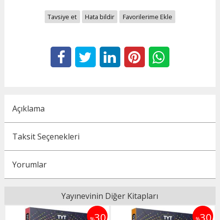
Tavsiye et
Hata bildir
Favorilerime Ekle
Açıklama
Taksit Seçenekleri
Yorumlar
Yayınevinin Diğer Kitapları
0
30
30
%
%