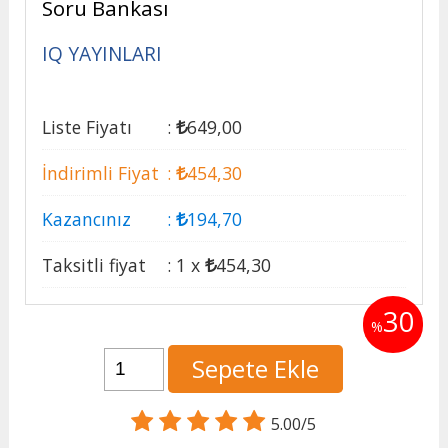
Soru Bankası
IQ YAYINLARI
Liste Fiyatı
:
649
,00
İndirimli Fiyat
:
454
,30
Kazancınız
:
194
,70
Taksitli fiyat
:
1 x
454
,30
30
%
Sepete Ekle
5.00/5