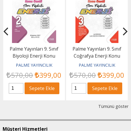
Palme Yayınları 9. Sınıf
Palme Yayınları 9. Sınıf
Biyoloji Enerji Konu
Coğrafya Enerji Konu
Anlatımlı Soru Fasikülleri
Özetli Soru Fasikülleri
PALME YAYINCILIK
PALME YAYINCILIK
570
,00
399
,00
570
,00
399
,00
Sepete Ekle
Sepete Ekle
Tümünü göster
Müşteri Hizmetleri