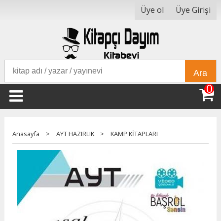
Üye ol
Üye Girişi
Ara
0
Anasayfa
>
AYT HAZIRLIK
>
KAMP KİTAPLARI