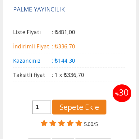
PALME YAYINCILIK
Liste Fiyatı
:
481
,00
İndirimli Fiyat
:
336
,70
Kazancınız
:
144
,30
Taksitli fiyat
:
1 x
336
,70
30
%
Sepete Ekle
5.00/5