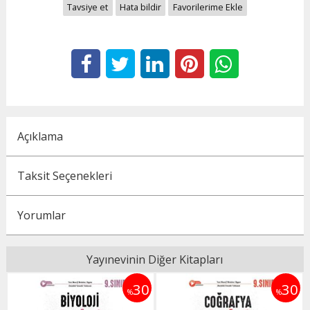
Tavsiye et
Hata bildir
Favorilerime Ekle
Açıklama
Taksit Seçenekleri
Yorumlar
Yayınevinin Diğer Kitapları
5
30
30
%
%