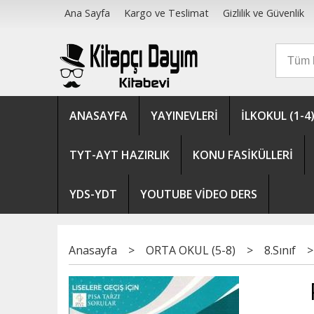
Ana Sayfa
Kargo ve Teslimat
Gizlilik ve Güvenlik
ANASAYFA
YAYINEVLERİ
İLKOKUL (1-4
TYT-AYT HAZIRLIK
KONU FASİKÜLLERİ
YDS-YDT
YOUTUBE VİDEO DERS
Anasayfa
>
ORTA OKUL (5-8)
>
8.Sınıf
>