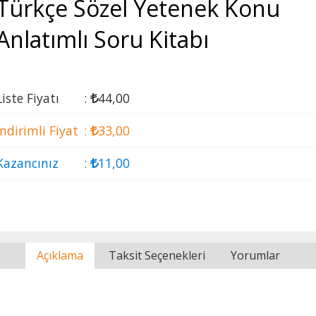
Türkçe Sözel Yetenek Konu
Anlatımlı Soru Kitabı
Liste Fiyatı
:
44
,00
İndirimli Fiyat
:
33
,00
Kazancınız
:
11
,00
Açıklama
Taksit Seçenekleri
Yorumlar