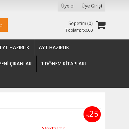
Üye ol
Üye Girişi
Sepetim (
0
)
ra
Toplam:
0
,00
TYT HAZIRLIK
AYT HAZIRLIK
YENİ ÇIKANLAR
1.DÖNEM KİTAPLARI
25
%
Stokta yok