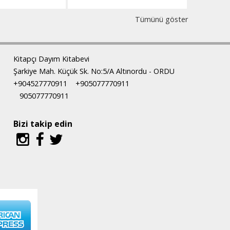
Tümünü göster
Kitapçı Dayım Kitabevi
Şarkiye Mah. Küçük Sk. No:5/A Altınordu - ORDU
+904527770911
+905077770911
905077770911
Bizi takip edin