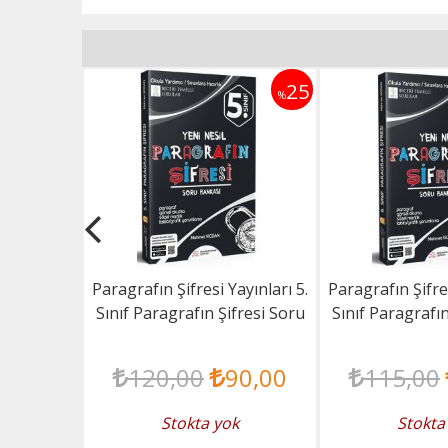
25
25
%
%
10. Sınıf
Paragrafın Şifresi Yayınları 5.
Paragrafın Şifres
er Soru
Sınıf Paragrafın Şifresi Soru
Sınıf Paragrafın
Bankası
Bank
05
,00
120
,00
90
,00
115
,00
 Ekle
Stokta yok
Stokta