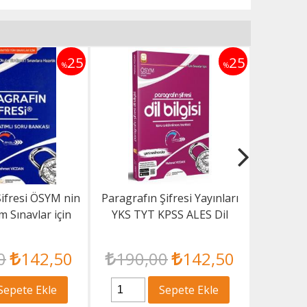
25
25
%
%
Şifresi ÖSYM nin
Paragrafın Şifresi Yayınları
Paragr
m Sınavlar için
YKS TYT KPSS ALES Dil
Türkçe
ın Şifresi...
Bilgisi Konu...
0
142
,50
190
,00
142
,50
12
Sepete Ekle
Sepete Ekle