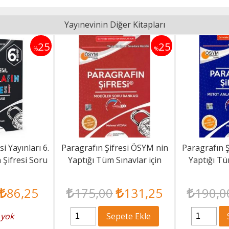
Yayınevinin Diğer Kitapları
25
25
%
%
i Yayınları 6.
Paragrafın Şifresi ÖSYM nin
Paragrafın 
 Şifresi Soru
Yaptığı Tüm Sınavlar için
Yaptığı Tü
ası
Paragrafın Şifresi...
Paragraf
86
,25
175
,00
131
,25
190
,0
 yok
Sepete Ekle