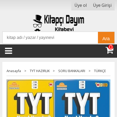
Üye ol
Üye Girişi
Ara
0
Anasayfa
>
TYT HAZIRLIK
>
SORU BANKALARI
>
TÜRKÇE