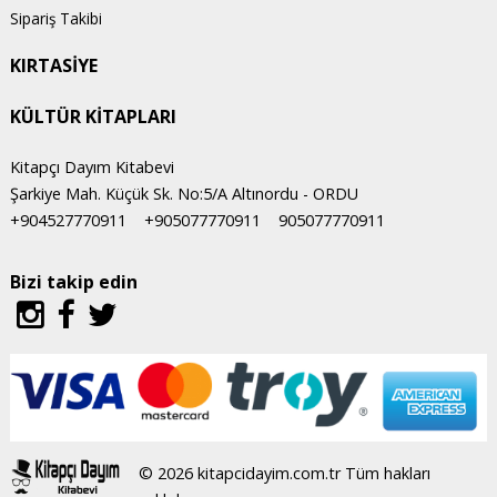
Sipariş Takibi
KIRTASİYE
KÜLTÜR KİTAPLARI
Kitapçı Dayım Kitabevi
Şarkiye Mah. Küçük Sk. No:5/A Altınordu - ORDU
+904527770911
+905077770911
905077770911
Bizi takip edin
© 2026 kitapcidayim.com.tr Tüm hakları