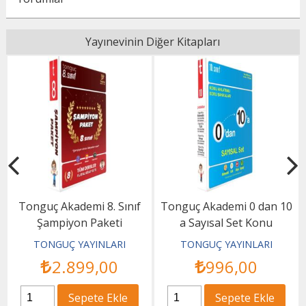
Yayınevinin Diğer Kitapları
Tonguç Akademi 8. Sınıf
Tonguç Akademi 0 dan 10
Şampiyon Paketi
a Sayısal Set Konu
Anlatımlı Soru Bankası
TONGUÇ YAYINLARI
TONGUÇ YAYINLARI
2.899
,00
996
,00
Sepete Ekle
Sepete Ekle