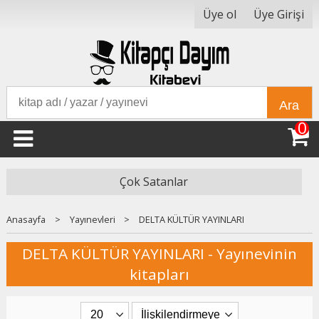
Üye ol
Üye Girişi
Ara
0
Çok Satanlar
Anasayfa
>
Yayınevleri
>
DELTA KÜLTÜR YAYINLARI
DELTA KÜLTÜR YAYINLARI - Yayınevinin
kitapları