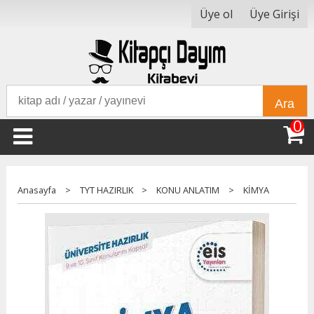
Üye ol
Üye Girişi
Ara
0
Anasayfa
>
TYT HAZIRLIK
>
KONU ANLATIM
>
KİMYA