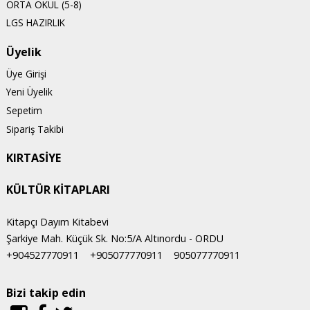
ORTA OKUL (5-8)
LGS HAZIRLIK
Üyelik
Üye Girişi
Yeni Üyelik
Sepetim
Sipariş Takibi
KIRTASİYE
KÜLTÜR KİTAPLARI
Kitapçı Dayım Kitabevi
Şarkiye Mah. Küçük Sk. No:5/A Altınordu - ORDU
+904527770911
+905077770911
905077770911
Bizi takip edin