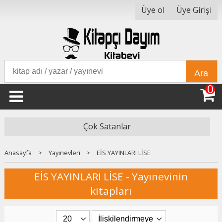
Üye ol
Üye Girişi
Ara
0
Çok Satanlar
Anasayfa
>
Yayınevleri
>
EİS YAYINLARI LİSE
EİS YAYINLARI LİSE - Yayınevinin
kitapları