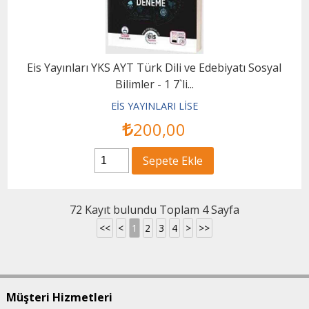
Eis Yayınları YKS AYT Türk Dili ve Edebiyatı Sosyal
Bilimler - 1 7`li...
EİS YAYINLARI LİSE
200
,00
Sepete Ekle
72 Kayıt bulundu Toplam 4 Sayfa
<<
<
1
2
3
4
>
>>
Müşteri Hizmetleri